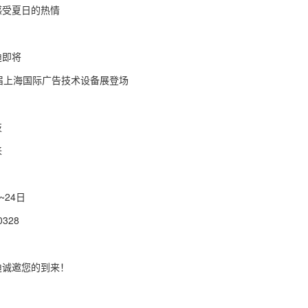
感受夏日的热情
迪即将
届上海国际广告技术设备展登场
技
来
~24日
0328
迪诚邀您的到来！