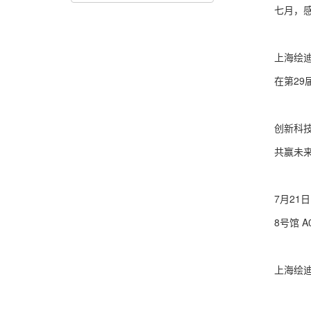
七月，
上海绘
在第29
创新科
共赢未
7月21日
8号馆 A
上海绘